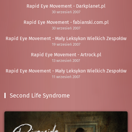
Rapid Eye Movement - Darkplanet.pl
30 wrzesień 2007
Rapid Eye Movement - fabianski.com.pl
30 wrzesień 2007
Rapid Eye Movement - Mały Leksykon Wielkich Zespołów
19 wrzesień 2007
Rapid Eye Movement - Artrock.pl
13 wrzesień 2007
Rapid Eye Movement - Mały Leksykon Wielkich Zespołów
11 wrzesień 2007
Second Life Syndrome