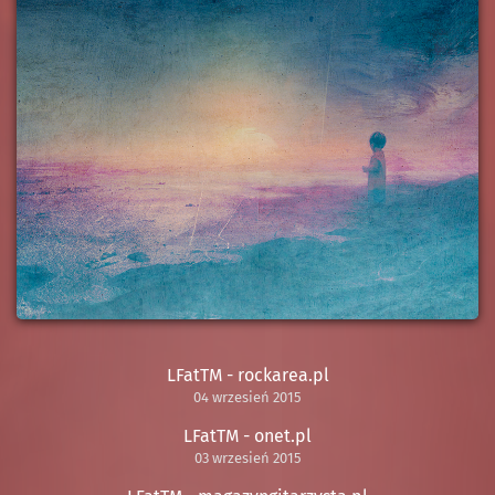
LFatTM - rockarea.pl
04 wrzesień 2015
LFatTM - onet.pl
03 wrzesień 2015