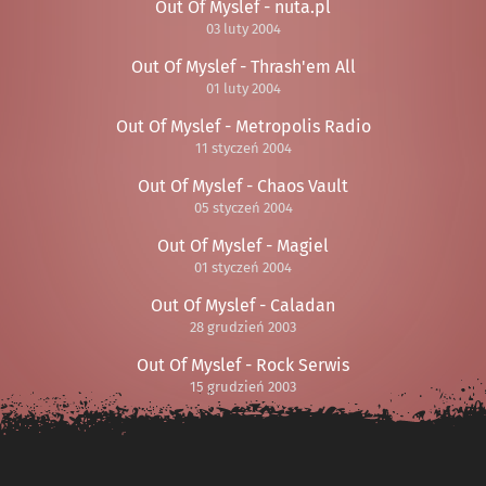
Out Of Myslef - nuta.pl
03 luty 2004
Out Of Myslef - Thrash'em All
01 luty 2004
Out Of Myslef - Metropolis Radio
11 styczeń 2004
Out Of Myslef - Chaos Vault
05 styczeń 2004
Out Of Myslef - Magiel
01 styczeń 2004
Out Of Myslef - Caladan
28 grudzień 2003
Out Of Myslef - Rock Serwis
15 grudzień 2003