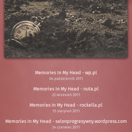
Memories In My Head - wp.pl
04 październik 2011
Memories In My Head - nuta.pl
22 wrzesień 2011
Memories In My Head - rockella.pl
15 sierpień 2011
Memories In My Head - salonprogresywny.wordpress.com
24 czerwiec 2011