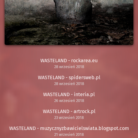
WASTELAND - rockarea.eu
28 wrzesień 2018
WASTELAND - spidersweb.pl
28 wrzesień 2018
WASTELAND - interia.pl
26 wrzesień 2018
WASTELAND - artrock.pl
23 wrzesień 2018
WASTELAND - muzycznyzbawicielswiata.blogspot.com
21 wrzesień 2018