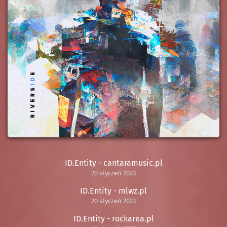
ID.Entity - cantaramusic.pl
20 styczeń 2023
ID.Entity - mlwz.pl
20 styczeń 2023
ID.Entity - rockarea.pl