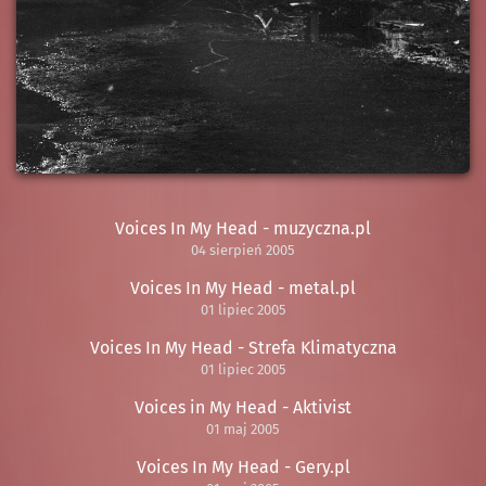
Voices In My Head - muzyczna.pl
04 sierpień 2005
Voices In My Head - metal.pl
01 lipiec 2005
Voices In My Head - Strefa Klimatyczna
01 lipiec 2005
Voices in My Head - Aktivist
01 maj 2005
Voices In My Head - Gery.pl