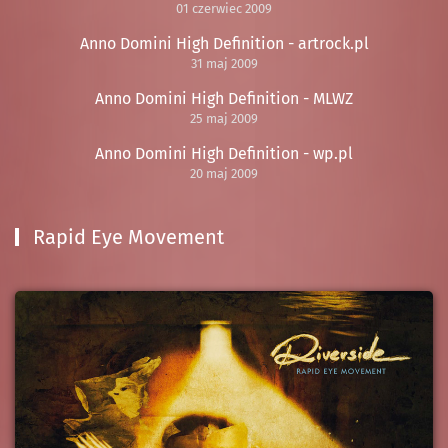
01 czerwiec 2009
Anno Domini High Definition - artrock.pl
31 maj 2009
Anno Domini High Definition - MLWZ
25 maj 2009
Anno Domini High Definition - wp.pl
20 maj 2009
Rapid Eye Movement