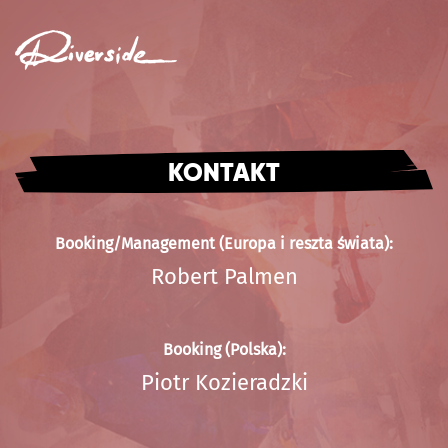
MENU
KONTAKT
Booking/Management (Europa i reszta świata):
Robert Palmen
Booking (Polska):
Piotr Kozieradzki